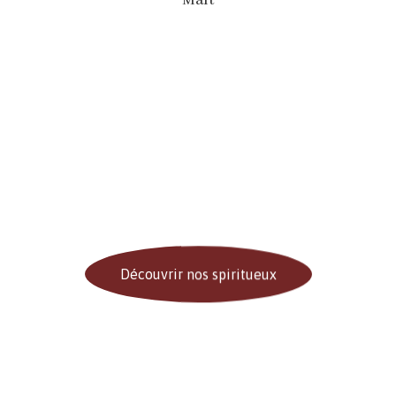
Malt
xplorer nos spiritue
outeilles d’exception venues du monde entier. Des saveurs uni
Découvrir nos spiritueux