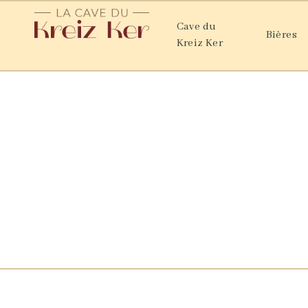
contenu
principal
Cave du
Bières
Kreiz Ker
Spi