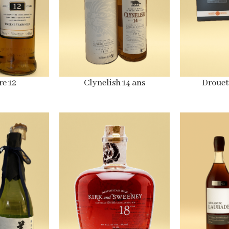
e 12
Clynelish 14 ans
Drouet