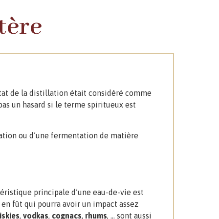
tère
ltat de la distillation était considéré comme
pas un hasard si le terme spiritueux est
ération ou d’une fermentation de matière
téristique principale d’une eau-de-vie est
 en fût qui pourra avoir un impact assez
iskies
,
vodkas
,
cognacs
,
rhums
, … sont aussi