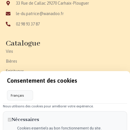
33 Rue de Callac 29270 Carhaix-Plouguer
le-du.patrice@wanadoo.fr
02 98 93 37 87
Catalogue
Vins
Bières
Spiritueux
Consentement des cookies
Effervescent
Epicerie fine
Accessoires
Nous utilisons des cookies pour améliorer votre expérience.
Liens utiles
Nécessaires
Politique de confidentialité
Cookies essentiels au bon fonctionnement du site.