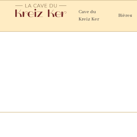
Cave du
Bières
Kreiz Ker
C