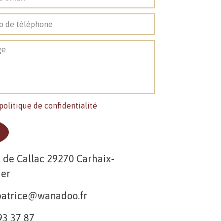
politique de confidentialité
 de Callac 29270 Carhaix-
uer
patrice@wanadoo.fr
93 37 87