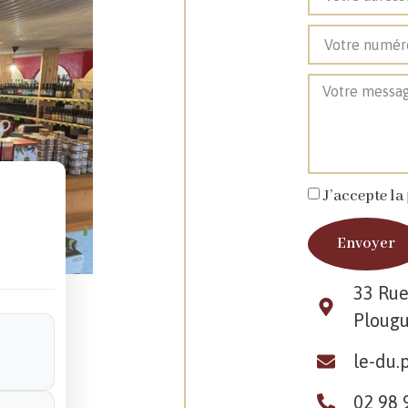
J’accepte la
Envoyer
 notre cave à
33 Rue
els ? Contactez
Ploug
guer
près de
c.
le-du.
02 98 