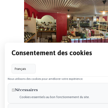
Consentement des cookies
Vous souhaitez en savoir plus sur la sélection de
Nous utilisons des cookies pour améliorer votre expérience.
vin, nos spiritueux ou sur nos tarifs professionn
notre équipe de
cavistes située à Carhaix-Plou
Nécessaires
Gourin, Châteauneuf-du-Faou, Rostrenen et Calla
Cookies essentiels au bon fonctionnement du site.