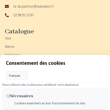
le-du.patrice@wanadoo.fr
02 98 93 37 87
Catalogue
Vins
Bières
Spiritueux
Consentement des cookies
Effervescent
Epicerie fine
Accessoires
Nous utilisons des cookies pour améliorer votre expérience.
Liens utiles
Nécessaires
Politique de confidentialité
Cookies essentiels au bon fonctionnement du site.