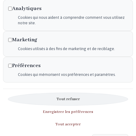
Declaration d'accessibilité
Analytiques
Mentions légales
Cookies qui nous aident à comprendre comment vous utilisez
Plan du site
notre site.
Flux RSS
Marketing
Cookies utilisés à des fins de marketing et de reciblage.
Horaires
Du mardi au samedi :
Préférences
9h30-12h – 14h30-19h
Cookies qui mémorisent vos préférences et paramètres.
Le dimanche :
10h-12h
Tout refuser
Enregistrer les préférences
Tout accepter
Copyright © 2025 • Tous droits réservés • Design by