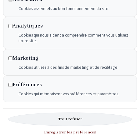
Politique de confidentialité
Cookies essentiels au bon fonctionnement du site.
Declaration d'accessibilité
Analytiques
Mentions légales
Cookies qui nous aident à comprendre comment vous utilisez
Plan du site
notre site.
Flux RSS
Marketing
Cookies utilisés à des fins de marketing et de reciblage.
Horaires
Du mardi au samedi :
Préférences
9h30-12h – 14h30-19h
Cookies qui mémorisent vos préférences et paramètres.
Le dimanche :
10h-12h
Tout refuser
Enregistrer les préférences