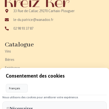
33 Rue de Callac 29270 Carhaix-Plouguer
le-du.patrice@wanadoo.fr
02 98 93 37 87
Catalogue
Vins
Bières
Spiritueux
Consentement des cookies
Effervescent
Epicerie fine
Accessoires
Nous utilisons des cookies pour améliorer votre expérience.
Liens utiles
Nécessaires